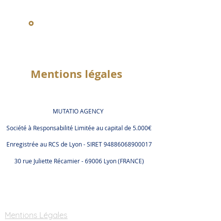
Echanger sur
Réalisations
Expertise
votre projet
Mentions légales
MUTATIO AGENCY
Société à Responsabilité Limitée au capital de 5.000€
Enregistrée au RCS de Lyon - SIRET
94886068900017
30 rue Juliette Récamier - 69006 Lyon (FRANCE)
Mentions Légales